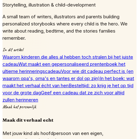
Storytelling, illustration & child-development
A small team of writers, illustrators and parents building
personalized storybooks where every child is the hero. We
write about reading, bedtime, and the stories families
remember.
In dit artikel
Waarom kinderen die alles al hebben toch stralen bij het juiste
cadeau
Wat maakt een gepersonaliseerd prentenboek het
ultieme herinneringscadeau
Voor wie dit cadeau perfect is (en
waarom opa's, oma's en tantes er dol op zijn)
In het boek: wat
maakt het verhaal écht van hen
Besteltijd: zo krijg je het op tijd
voor de grote dag
Geef een cadeau dat ze zich voor altijd
zullen herinneren
Maak het persoonlijk
Maak dit verhaal echt
Met jouw kind als hoofdpersoon van een eigen,