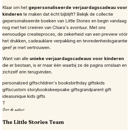
Klaar om het
gepersonaliseerde verjaardagscadeau voor
kinderen
te maken dat écht bijblijft? Bekijk de collectie
gepersonaliseerde boeken van Little Stories en begin vandaag
nog met het creëren van Chiara's avontuur. Met ons
eenvoudige creatieproces, de zekerheid van een preview vóór
het drukken, cadeauklare verpakking en tevredenheidsgarantie
geef je met vertrouwen.
Want van alle
unieke verjaardagscadeaus voor kinderen
die er bestaan, is er maar één waarbij ze de pagina omslaan en
zichzelf erin terugvinden.
personalized gifts
children's books
birthday gifts
kids
gifts
custom storybooks
keepsake gifts
grandparent gift
ideas
unique kids gifts
T
Over de auteur
The Little Stories Team