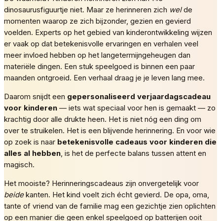
dinosaurusfiguurtje niet. Maar ze herinneren zich
wel
de
momenten waarop ze zich bijzonder, gezien en gevierd
voelden. Experts op het gebied van kinderontwikkeling wijzen
er vaak op dat betekenisvolle ervaringen en verhalen veel
meer invloed hebben op het langetermijngeheugen dan
materiële dingen. Een stuk speelgoed is binnen een paar
maanden ontgroeid. Een verhaal draag je je leven lang mee.
Daarom snijdt een
gepersonaliseerd verjaardagscadeau
voor kinderen
— iets wat speciaal voor hen is gemaakt — zo
krachtig door alle drukte heen. Het is niet nóg een ding om
over te struikelen. Het is een blijvende herinnering. En voor wie
op zoek is naar
betekenisvolle cadeaus voor kinderen die
alles al hebben
, is het de perfecte balans tussen attent en
magisch.
Het mooiste? Herinneringscadeaus zijn onvergetelijk voor
beide
kanten. Het kind voelt zich écht gevierd. De opa, oma,
tante of vriend van de familie mag een gezichtje zien oplichten
op een manier die geen enkel speelgoed op batterijen ooit