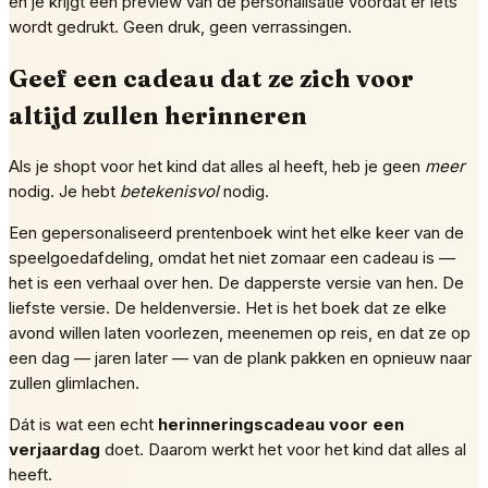
en je krijgt een preview van de personalisatie voordat er iets
wordt gedrukt. Geen druk, geen verrassingen.
Geef een cadeau dat ze zich voor
altijd zullen herinneren
Als je shopt voor het kind dat alles al heeft, heb je geen
meer
nodig. Je hebt
betekenisvol
nodig.
Een gepersonaliseerd prentenboek wint het elke keer van de
speelgoedafdeling, omdat het niet zomaar een cadeau is —
het is een verhaal over hen. De dapperste versie van hen. De
liefste versie. De heldenversie. Het is het boek dat ze elke
avond willen laten voorlezen, meenemen op reis, en dat ze op
een dag — jaren later — van de plank pakken en opnieuw naar
zullen glimlachen.
Dát is wat een echt
herinneringscadeau voor een
verjaardag
doet. Daarom werkt het voor het kind dat alles al
heeft.