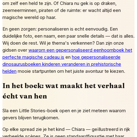
om zelf een held te zijn. Of Chiara nu gek is op draken,
zeemeerminnen, piraten of de ruimte: er wacht altijd een
magische wereld op haar.
En geen zorgen: personaliseren is echt eenvoudig. Een
duidelijke foto, een naam, een paar snelle details — dat is alles.
Wij doen de rest. Wil je thema's verkennen? Dan zijn onze
gidsen over
waarom een gepersonaliseerd eenhoornboek het
perfecte magische cadeau is
en
hoe gepersonaliseerde
dinosaurusboeken kinderen veranderen in prehistorische
helden
mooie startpunten om het juiste avontuur te kiezen.
In het boek: wat maakt het verhaal
écht van hen
Sla een Little Stories-boek open en je ziet meteen waarom
gevers blijven terugkomen.
Op elke spread zie je het kind — Chiara — geïllustreerd in rijk
verbeelde scènes. Ze is geen standaardfiguurtje met haar