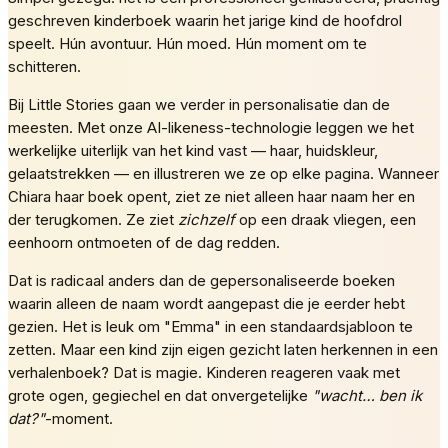
geschreven kinderboek waarin het jarige kind de hoofdrol
speelt. Hún avontuur. Hún moed. Hún moment om te
schitteren.
Bij Little Stories gaan we verder in personalisatie dan de
meesten. Met onze AI-likeness-technologie leggen we het
werkelijke uiterlijk van het kind vast — haar, huidskleur,
gelaatstrekken — en illustreren we ze op elke pagina. Wanneer
Chiara haar boek opent, ziet ze niet alleen haar naam her en
der terugkomen. Ze ziet
zichzelf
op een draak vliegen, een
eenhoorn ontmoeten of de dag redden.
Dat is radicaal anders dan de gepersonaliseerde boeken
waarin alleen de naam wordt aangepast die je eerder hebt
gezien. Het is leuk om "Emma" in een standaardsjabloon te
zetten. Maar een kind zijn eigen gezicht laten herkennen in een
verhalenboek? Dat is magie. Kinderen reageren vaak met
grote ogen, gegiechel en dat onvergetelijke
"wacht… ben ik
dat?"
-moment.