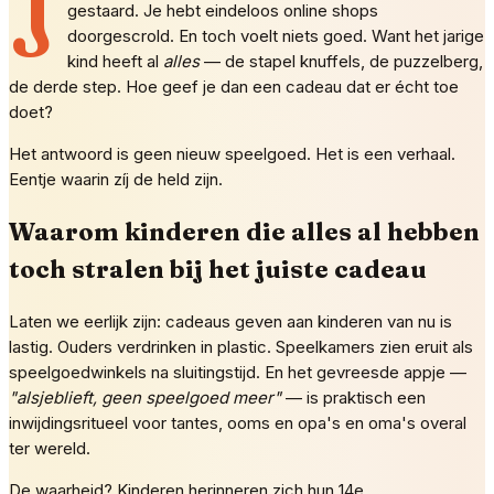
J
gestaard. Je hebt eindeloos online shops
doorgescrold. En toch voelt niets goed. Want het jarige
kind heeft al
alles
— de stapel knuffels, de puzzelberg,
de derde step. Hoe geef je dan een cadeau dat er écht toe
doet?
Het antwoord is geen nieuw speelgoed. Het is een verhaal.
Eentje waarin zíj de held zijn.
Waarom kinderen die alles al hebben
toch stralen bij het juiste cadeau
Laten we eerlijk zijn: cadeaus geven aan kinderen van nu is
lastig. Ouders verdrinken in plastic. Speelkamers zien eruit als
speelgoedwinkels na sluitingstijd. En het gevreesde appje —
"alsjeblieft, geen speelgoed meer"
— is praktisch een
inwijdingsritueel voor tantes, ooms en opa's en oma's overal
ter wereld.
De waarheid? Kinderen herinneren zich hun 14e