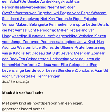
een Schat?
De Unieke Aantrekkingskracht van
Personalisatie
Verbeelding Neemt het Roer
Over
Zelfvertrouwen Opgebouwd Pagina voor Pagina
Waarom
Standaard Simpelweg Niet Kan Tippen
Je Eigen Epische
Verhaal Maken: Belangrijke Kenmerken om op te Letten
Details
die het Verhaal Echt Persoonlijk Maken
Het Belang van
Hoogwaardige Illustraties
Leeftijdsgeschikte Verhalen Kiezen
voor Jonge Zeerovers
Personalisatieopties: Jouw Kind, Hun
Avontuur
Waarom Little Stories de Ultieme Piratenbemanning
van je Kind is
Het Cadeau dat Blijft Geven: Meer dan Zomaar
een Boek
Een Gekoesterde Herinnering voor de Jaren die
Komen
Het Perfecte Cadeau voor Elke Gelegenheid
Een
Levenslange Liefde voor Lezen Stimuleren
Conclusie: Vaar Uit
voor Onvergetelijke Herinneringen
Maak het persoonlijk
Maak dit verhaal echt
Met jouw kind als hoofdpersoon van een eigen,
gepersonaliseerd verhaal.