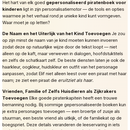
Het hart van elk goed
gepersonaliseerd piratenboek voor
kinderen
ligt in zijn personalisatiemotor — de tools en opties
waarmee je het verhaal rond je unieke kind kunt vormgeven.
Waar moet je op letten?
De Naam en het Uiterlijk van het Kind Toevoegen
Je zou
op zijn minst de naam van je kind moeten kunnen invoeren
zodat deze op natuurlijke wijze door de tekst loopt — niet
alleen op de kaft, maar verweven in dialogen, hoofdstuktitels
en zelfs de schatkaart zelf. De beste diensten laten je ook de
haarkleur, oogkleur, huidskleur en outfit van het personage
aanpassen, zodat Elif niet alleen leest over een piraat met haar
naam; ze ziet een piraat die
eruitziet als haar
.
Vrienden, Familie of Zelfs Huisdieren als Zijkrakers
Toevoegen
Elke goede piratenkapitein heeft een trouwe
bemanning nodig. Bij sommige gepersonaliseerde boeken kun
je extra personages toevoegen — een broertje of zusje als
stuurman, een beste vriend als uitkijk, of de familiekat op de
boegspriet. Deze details veranderen de leeservaring in iets