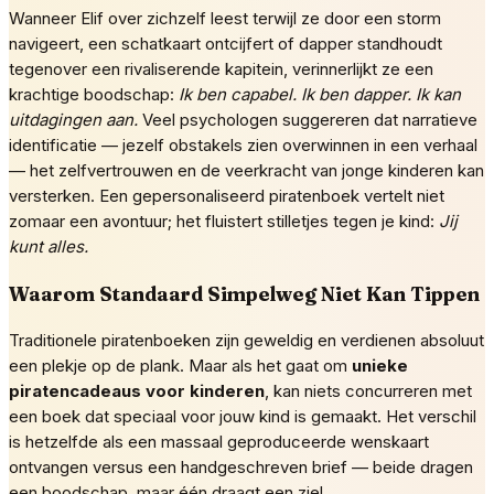
Wanneer Elif over zichzelf leest terwijl ze door een storm
navigeert, een schatkaart ontcijfert of dapper standhoudt
tegenover een rivaliserende kapitein, verinnerlijkt ze een
krachtige boodschap:
Ik ben capabel. Ik ben dapper. Ik kan
uitdagingen aan.
Veel psychologen suggereren dat narratieve
identificatie — jezelf obstakels zien overwinnen in een verhaal
— het zelfvertrouwen en de veerkracht van jonge kinderen kan
versterken. Een gepersonaliseerd piratenboek vertelt niet
zomaar een avontuur; het fluistert stilletjes tegen je kind:
Jij
kunt alles.
Waarom Standaard Simpelweg Niet Kan Tippen
Traditionele piratenboeken zijn geweldig en verdienen absoluut
een plekje op de plank. Maar als het gaat om
unieke
piratencadeaus voor kinderen
, kan niets concurreren met
een boek dat speciaal voor jouw kind is gemaakt. Het verschil
is hetzelfde als een massaal geproduceerde wenskaart
ontvangen versus een handgeschreven brief — beide dragen
een boodschap, maar één draagt een ziel.