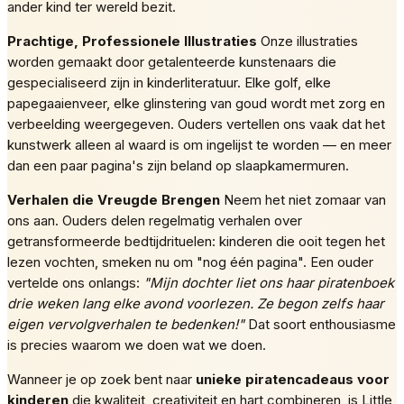
ander kind ter wereld bezit.
Prachtige, Professionele Illustraties
Onze illustraties
worden gemaakt door getalenteerde kunstenaars die
gespecialiseerd zijn in kinderliteratuur. Elke golf, elke
papegaaienveer, elke glinstering van goud wordt met zorg en
verbeelding weergegeven. Ouders vertellen ons vaak dat het
kunstwerk alleen al waard is om ingelijst te worden — en meer
dan een paar pagina's zijn beland op slaapkamermuren.
Verhalen die Vreugde Brengen
Neem het niet zomaar van
ons aan. Ouders delen regelmatig verhalen over
getransformeerde bedtijdrituelen: kinderen die ooit tegen het
lezen vochten, smeken nu om "nog één pagina". Een ouder
vertelde ons onlangs:
"Mijn dochter liet ons haar piratenboek
drie weken lang elke avond voorlezen. Ze begon zelfs haar
eigen vervolgverhalen te bedenken!"
Dat soort enthousiasme
is precies waarom we doen wat we doen.
Wanneer je op zoek bent naar
unieke piratencadeaus voor
kinderen
die kwaliteit, creativiteit en hart combineren, is Little