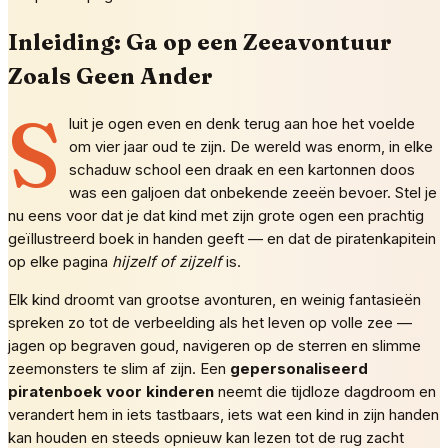
Inleiding: Ga op een Zeeavontuur
Zoals Geen Ander
S
luit je ogen even en denk terug aan hoe het voelde
om vier jaar oud te zijn. De wereld was enorm, in elke
schaduw school een draak en een kartonnen doos
was een galjoen dat onbekende zeeën bevoer. Stel je
nu eens voor dat je dat kind met zijn grote ogen een prachtig
geïllustreerd boek in handen geeft — en dat de piratenkapitein
op elke pagina
hijzelf of zijzelf
is.
Elk kind droomt van grootse avonturen, en weinig fantasieën
spreken zo tot de verbeelding als het leven op volle zee —
jagen op begraven goud, navigeren op de sterren en slimme
zeemonsters te slim af zijn. Een
gepersonaliseerd
piratenboek voor kinderen
neemt die tijdloze dagdroom en
verandert hem in iets tastbaars, iets wat een kind in zijn handen
kan houden en steeds opnieuw kan lezen tot de rug zacht