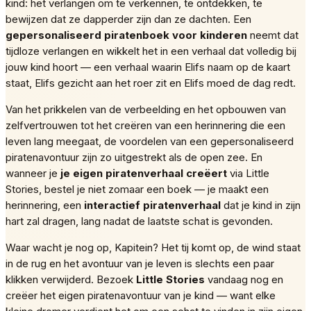
kind: het verlangen om te verkennen, te ontdekken, te
bewijzen dat ze dapperder zijn dan ze dachten. Een
gepersonaliseerd piratenboek voor kinderen
neemt dat
tijdloze verlangen en wikkelt het in een verhaal dat volledig bij
jouw kind hoort — een verhaal waarin Elifs naam op de kaart
staat, Elifs gezicht aan het roer zit en Elifs moed de dag redt.
Van het prikkelen van de verbeelding en het opbouwen van
zelfvertrouwen tot het creëren van een herinnering die een
leven lang meegaat, de voordelen van een gepersonaliseerd
piratenavontuur zijn zo uitgestrekt als de open zee. En
wanneer je
je eigen piratenverhaal creëert
via Little
Stories, bestel je niet zomaar een boek — je maakt een
herinnering, een
interactief piratenverhaal
dat je kind in zijn
hart zal dragen, lang nadat de laatste schat is gevonden.
Waar wacht je nog op, Kapitein? Het tij komt op, de wind staat
in de rug en het avontuur van je leven is slechts een paar
klikken verwijderd. Bezoek
Little Stories
vandaag nog en
creëer het eigen piratenavontuur van je kind — want elke