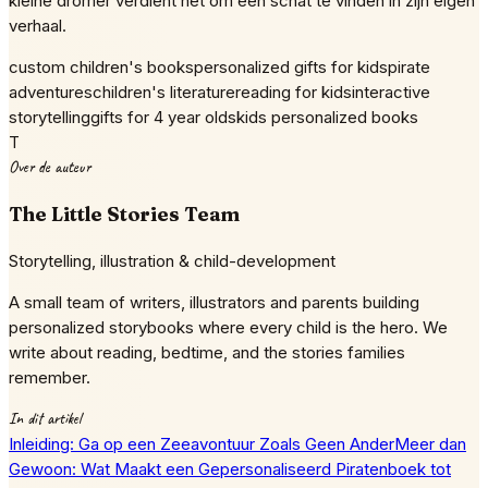
kleine dromer verdient het om een schat te vinden in zijn eigen
verhaal.
custom children's books
personalized gifts for kids
pirate
adventures
children's literature
reading for kids
interactive
storytelling
gifts for 4 year olds
kids personalized books
T
Over de auteur
The Little Stories Team
Storytelling, illustration & child-development
A small team of writers, illustrators and parents building
personalized storybooks where every child is the hero. We
write about reading, bedtime, and the stories families
remember.
In dit artikel
Inleiding: Ga op een Zeeavontuur Zoals Geen Ander
Meer dan
Gewoon: Wat Maakt een Gepersonaliseerd Piratenboek tot