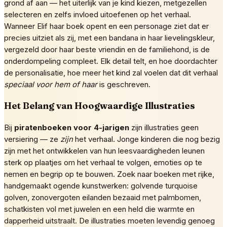
grond af aan — het uiterlijk van je kind kiezen, metgezellen
selecteren en zelfs invloed uitoefenen op het verhaal.
Wanneer Elif haar boek opent en een personage ziet dat er
precies uitziet als zij, met een bandana in haar lievelingskleur,
vergezeld door haar beste vriendin en de familiehond, is de
onderdompeling compleet. Elk detail telt, en hoe doordachter
de personalisatie, hoe meer het kind zal voelen dat dit verhaal
speciaal voor hem of haar
is geschreven.
Het Belang van Hoogwaardige Illustraties
Bij
piratenboeken voor 4-jarigen
zijn illustraties geen
versiering — ze
zijn
het verhaal. Jonge kinderen die nog bezig
zijn met het ontwikkelen van hun leesvaardigheden leunen
sterk op plaatjes om het verhaal te volgen, emoties op te
nemen en begrip op te bouwen. Zoek naar boeken met rijke,
handgemaakt ogende kunstwerken: golvende turquoise
golven, zonovergoten eilanden bezaaid met palmbomen,
schatkisten vol met juwelen en een held die warmte en
dapperheid uitstraalt. De illustraties moeten levendig genoeg