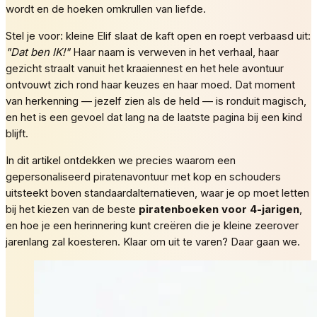
wordt en de hoeken omkrullen van liefde.
Stel je voor: kleine Elif slaat de kaft open en roept verbaasd uit:
"Dat ben IK!"
Haar naam is verweven in het verhaal, haar
gezicht straalt vanuit het kraaiennest en het hele avontuur
ontvouwt zich rond haar keuzes en haar moed. Dat moment
van herkenning — jezelf zien als de held — is ronduit magisch,
en het is een gevoel dat lang na de laatste pagina bij een kind
blijft.
In dit artikel ontdekken we precies waarom een
gepersonaliseerd piratenavontuur met kop en schouders
uitsteekt boven standaardalternatieven, waar je op moet letten
bij het kiezen van de beste
piratenboeken voor 4-jarigen
,
en hoe je een herinnering kunt creëren die je kleine zeerover
jarenlang zal koesteren. Klaar om uit te varen? Daar gaan we.