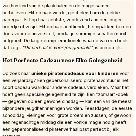
van hun kind van de plank halen en de magie samen
herbeleven. Elif op haar vierde, giechelend om de gekke
papegaai. Elif op haar achtste, voorlezend aan een jonger
broertje of zusje. Elif op haar achttiende, het inpakkend in een
doos voor de universiteit, omdat je sommige schatten nooit
ontgroeit. De langetermijn-emotionele waarde van een boek
dat zegt:
"Dit verhaal is voor jou gemaakt"
, is onmetelijk.
Het Perfecte Cadeau voor Elke Gelegenheid
Op zoek naar
unieke piratencadeaus voor kinderen
voor
een verjaardag? Een gepersonaliseerd piratenavontuur is het
soort cadeau waardoor andere cadeaus verbleken. Maar het
hoeft geen speciale gelegenheid te zijn. Een "zomaar"-boek
— gegeven op een gewone dinsdag — kan een van de meest
bijzondere jeugdherinneringen worden. Feestdagen, de eerste
schooldag, vieringen voor grote broers en zussen, of gewoon
een regenachtige middag die een vonkje magie nodig heeft:
een gepersonaliseerd piratenverhaal past perfect bij elk