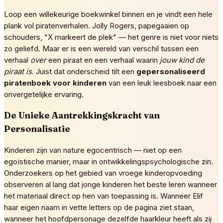
Loop een willekeurige boekwinkel binnen en je vindt een hele
plank vol piratenverhalen. Jolly Rogers, papegaaien op
schouders, "X markeert de plek" — het genre is niet voor niets
zo geliefd. Maar er is een wereld van verschil tussen een
verhaal
over
een piraat en een verhaal waarin
jouw kind de
piraat is
. Juist dat onderscheid tilt een
gepersonaliseerd
piratenboek voor kinderen
van een leuk leesboek naar een
onvergetelijke ervaring.
De Unieke Aantrekkingskracht van
Personalisatie
Kinderen zijn van nature egocentrisch — niet op een
egoïstische manier, maar in ontwikkelingspsychologische zin.
Onderzoekers op het gebied van vroege kinderopvoeding
observeren al lang dat jonge kinderen het beste leren wanneer
het materiaal direct op hen van toepassing is. Wanneer Elif
haar eigen naam in vette letters op de pagina ziet staan,
wanneer het hoofdpersonage dezelfde haarkleur heeft als zij