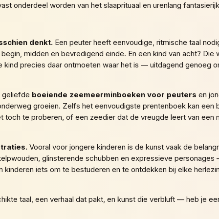
st onderdeel worden van het slaaprituaal en urenlang fantasieri
isschien denkt.
Een peuter heeft eenvoudige, ritmische taal nodig 
en begin, midden en bevredigend einde. En een kind van acht? Die 
e kind precies daar ontmoeten waar het is — uitdagend genoeg om
 geliefde
boeiende zeemeerminboeken voor peuters
en jon
onderweg groeien. Zelfs het eenvoudigste prentenboek kan een be
toch te proberen, of een zeedier dat de vreugde leert van een n
traties.
Vooral voor jongere kinderen is de kunst vaak de belangri
e kelpwouden, glinsterende schubben en expressieve personages 
n kinderen iets om te bestuderen en te ontdekken bij elke herlez
te taal, een verhaal dat pakt, en kunst die verbluft — heb je e