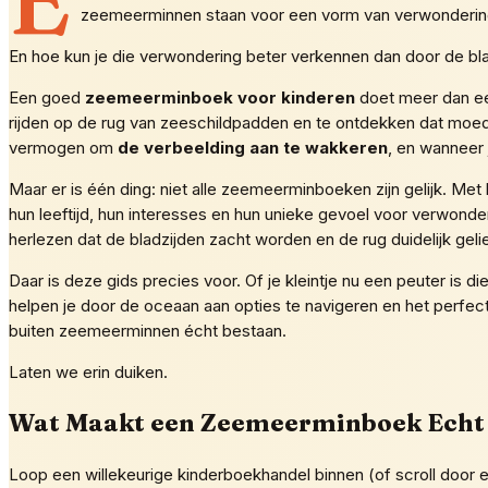
zeemeerminnen staan voor een vorm van verwondering d
En hoe kun je die verwondering beter verkennen dan door de bl
Een goed
zeemeerminboek voor kinderen
doet meer dan een
rijden op de rug van zeeschildpadden en te ontdekken dat moed,
vermogen om
de verbeelding aan te wakkeren
, en wanneer 
Maar er is één ding: niet alle zeemeerminboeken zijn gelijk. Me
hun leeftijd, hun interesses en hun unieke gevoel voor verwon
herlezen dat de bladzijden zacht worden en de rug duidelijk geli
Daar is deze gids precies voor. Of je kleintje nu een peuter is di
helpen je door de oceaan aan opties te navigeren en het perfe
buiten zeemeerminnen écht bestaan.
Laten we erin duiken.
Wat Maakt een Zeemeerminboek Echt
Loop een willekeurige kinderboekhandel binnen (of scroll door