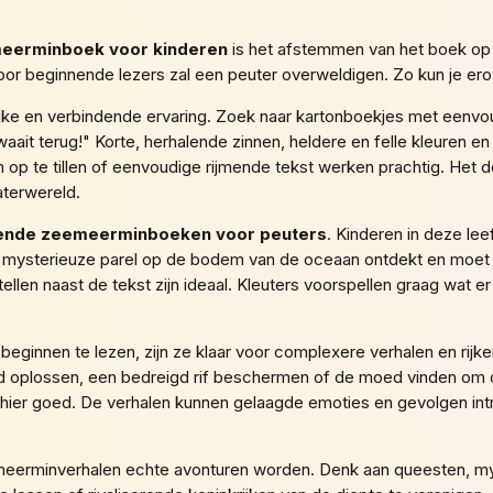
eerminboek voor kinderen
is het afstemmen van het boek op d
oor beginnende lezers zal een peuter overweldigen. Zo kun je er
ijke en verbindende ervaring. Zoek naar kartonboekjes met eenvou
aait terug!" Korte, herhalende zinnen, heldere en felle kleuren e
 op te tillen of eenvoudige rijmende tekst werken prachtig. Het d
terwereld.
ende zeemeerminboeken voor peuters
. Kinderen in deze lee
een mysterieuze parel op de bodem van de oceaan ontdekt en moet
tellen naast de tekst zijn ideaal. Kleuters voorspellen graag wat
 beginnen te lezen, zijn ze klaar voor complexere verhalen en rij
d oplossen, een bedreigd rif beschermen of de moed vinden om o
hier goed. De verhalen kunnen gelaagde emoties en gevolgen int
eerminverhalen echte avonturen worden. Denk aan queesten, mys