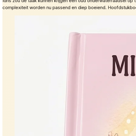
Idris zou de taak kunnen krijgen een oud onderwaterraadsel op t
complexiteit worden nu passend en diep boeiend. Hoofdstukboe