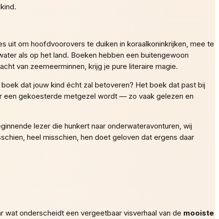
kind.
es uit om hoofdvoorovers te duiken in koraalkoninkrijken, mee te
r water als op het land. Boeken hebben een buitengewoon
ht van zeemeerminnen, krijg je pure literaire magie.
 boek dat jouw kind écht zal betoveren? Het boek dat past bij
maar een gekoesterde metgezel wordt — zo vaak gelezen en
innende lezer die hunkert naar onderwateravonturen, wij
schien, heel misschien, hen doet geloven dat ergens daar
ar wat onderscheidt een vergeetbaar visverhaal van de
mooiste