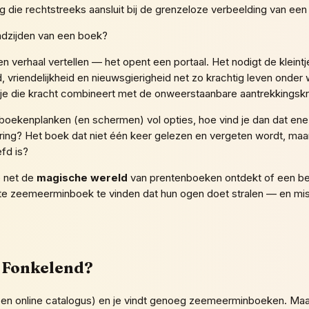
ie rechtstreeks aansluit bij de grenzeloze verbeelding van een 
adzijden van een boek?
 verhaal vertellen — het opent een portaal. Het nodigt de kleintj
 vriendelijkheid en nieuwsgierigheid net zo krachtig leven onde
je die kracht combineert met de onweerstaanbare aantrekkingskrac
t boekenplanken (en schermen) vol opties, hoe vind je dan dat ene
dering? Het boek dat niet één keer gelezen en vergeten wordt, 
efd is?
e net de
magische wereld
van prentenboeken ontdekt of een beg
cte zeemeerminboek te vinden dat hun ogen doet stralen — en mis
 Fonkelend?
 een online catalogus) en je vindt genoeg zeemeerminboeken. Ma