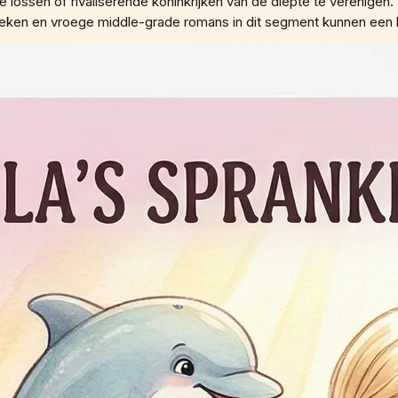
e lossen of rivaliserende koninkrijken van de diepte te verenigen
ken en vroege middle-grade romans in dit segment kunnen een l