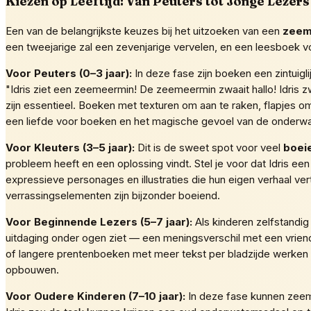
Kiezen op Leeftijd: Van Peuters tot Jonge Lezers
Een van de belangrijkste keuzes bij het uitzoeken van een
zeem
een tweejarige zal een zevenjarige vervelen, en een leesboek v
Voor Peuters (0–3 jaar):
In deze fase zijn boeken een zintuigl
"Idris ziet een zeemeermin! De zeemeermin zwaait hallo! Idris zw
zijn essentieel. Boeken met texturen om aan te raken, flapjes om
een liefde voor boeken en het magische gevoel van de onderwa
Voor Kleuters (3–5 jaar):
Dit is de sweet spot voor veel
boei
probleem heeft en een oplossing vindt. Stel je voor dat Idris 
expressieve personages en illustraties die hun eigen verhaal ver
verrassingselementen zijn bijzonder boeiend.
Voor Beginnende Lezers (5–7 jaar):
Als kinderen zelfstandig
uitdaging onder ogen ziet — een meningsverschil met een vrien
of langere prentenboeken met meer tekst per bladzijde werken 
opbouwen.
Voor Oudere Kinderen (7–10 jaar):
In deze fase kunnen zeem