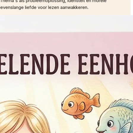
. Thema's als probleemoplossing, identiteit en morele
evenslange liefde voor lezen aanwakkeren.