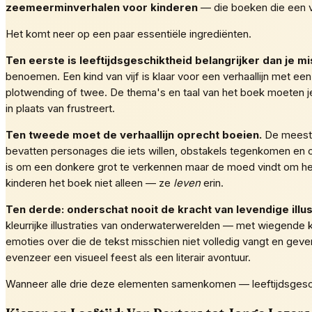
zeemeerminverhalen voor kinderen
— die boeken die een va
Het komt neer op een paar essentiële ingrediënten.
Ten eerste is leeftijdsgeschiktheid belangrijker dan je m
benoemen. Een kind van vijf is klaar voor een verhaallijn met e
plotwending of twee. De thema's en taal van het boek moeten j
in plaats van frustreert.
Ten tweede moet de verhaallijn oprecht boeien.
De meest
bevatten personages die iets willen, obstakels tegenkomen en 
is om een donkere grot te verkennen maar de moed vindt om het 
kinderen het boek niet alleen — ze
leven
erin.
Ten derde: onderschat nooit de kracht van levendige illus
kleurrijke illustraties van onderwaterwerelden — met wiegend
emoties over die de tekst misschien niet volledig vangt en geve
evenzeer een visueel feest als een literair avontuur.
Wanneer alle drie deze elementen samenkomen — leeftijdsgeschik