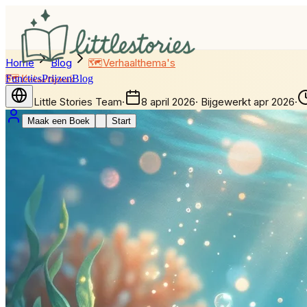
Home
Blog
🗺️
Verhaalthema's
Functies
🗺️
Verhaalthema's
Prijzen
Blog
T
The Little Stories Team
·
8 april 2026
·
Bijgewerkt
apr 2026
·
Maak een Boek
Start