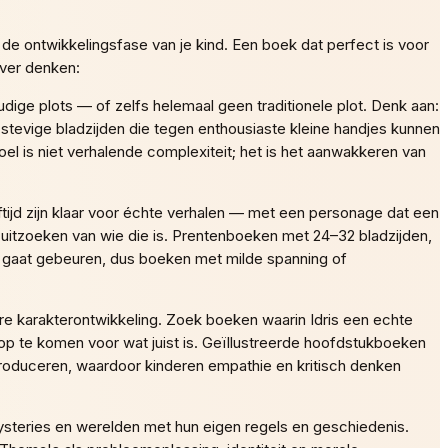
e ontwikkelingsfase van je kind. Een boek dat perfect is voor
over denken:
dige plots — of zelfs helemaal geen traditionele plot. Denk aan:
n stevige bladzijden die tegen enthousiaste kleine handjes kunnen
oel is niet verhalende complexiteit; het is het aanwakkeren van
ftijd zijn klaar voor échte verhalen — met een personage dat een
 uitzoeken van wie die is. Prentenboeken met 24–32 bladzijden,
 er gaat gebeuren, dus boeken met milde spanning of
kere karakterontwikkeling. Zoek boeken waarin Idris een echte
p te komen voor wat juist is. Geïllustreerde hoofdstukboeken
roduceren, waardoor kinderen empathie en kritisch denken
teries en werelden met hun eigen regels en geschiedenis.