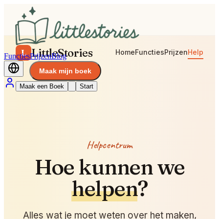
LittleStories
L
Home
Functies
Prijzen
Help
Functies
Prijzen
Blog
Maak mijn boek
Maak een Boek
Start
Helpcentrum
Hoe kunnen we
helpen
?
Alles wat je moet weten over het maken,