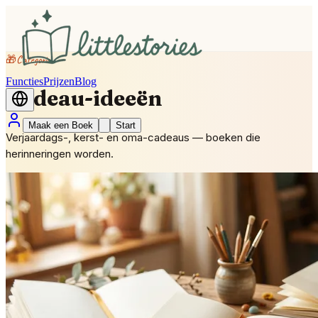
🎁
Categorie
Functies
Prijzen
Blog
Cadeau-ideeën
Maak een Boek
Start
Verjaardags-, kerst- en oma-cadeaus — boeken die
herinneringen worden.