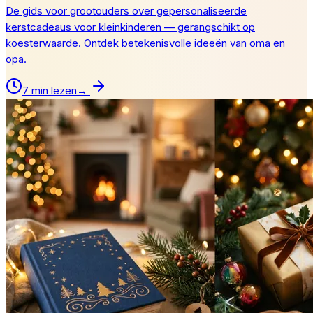
De gids voor grootouders over gepersonaliseerde
kerstcadeaus voor kleinkinderen — gerangschikt op
koesterwaarde. Ontdek betekenisvolle ideeën van oma en
opa.
7 min lezen
→