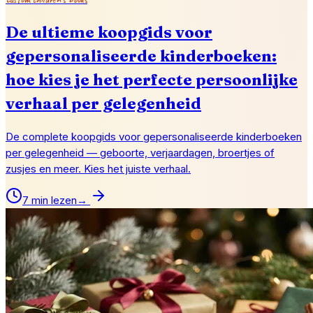
De ultieme koopgids voor
gepersonaliseerde kinderboeken:
hoe kies je het perfecte persoonlijke
verhaal per gelegenheid
De complete koopgids voor gepersonaliseerde kinderboeken
per gelegenheid — geboorte, verjaardagen, broertjes of
zusjes en meer. Kies het juiste verhaal.
7 min lezen
→