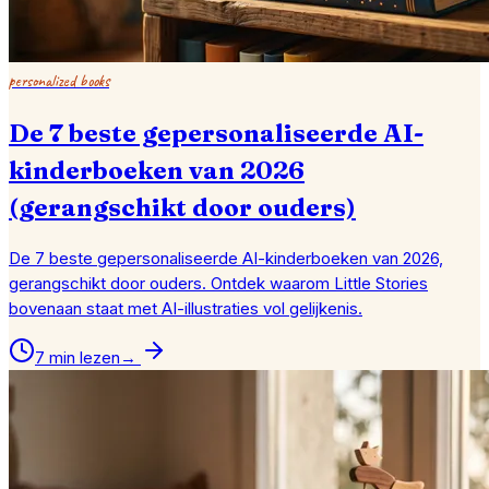
personalized books
De 7 beste gepersonaliseerde AI-
kinderboeken van 2026
(gerangschikt door ouders)
De 7 beste gepersonaliseerde AI-kinderboeken van 2026,
gerangschikt door ouders. Ontdek waarom Little Stories
bovenaan staat met AI-illustraties vol gelijkenis.
7 min lezen
→