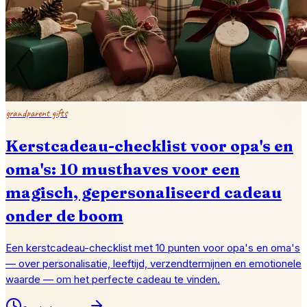
grandparent gifts
Kerstcadeau-checklist voor opa's en
oma's: 10 musthaves voor een
magisch, gepersonaliseerd cadeau
onder de boom
Een kerstcadeau-checklist met 10 punten voor opa's en oma's
— over personalisatie, leeftijd, verzendtermijnen en emotionele
waarde — om het perfecte cadeau te vinden.