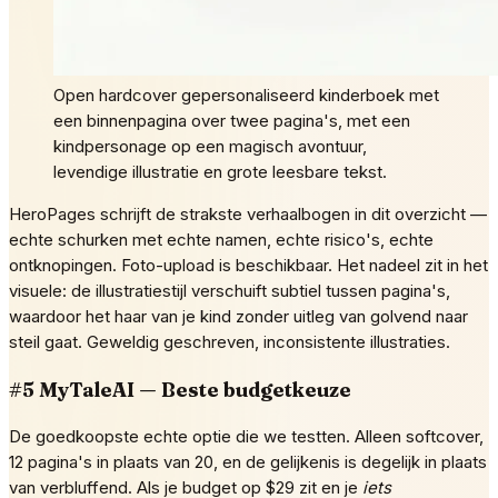
Open hardcover gepersonaliseerd kinderboek met
een binnenpagina over twee pagina's, met een
kindpersonage op een magisch avontuur,
levendige illustratie en grote leesbare tekst.
HeroPages schrijft de strakste verhaalbogen in dit overzicht —
echte schurken met echte namen, echte risico's, echte
ontknopingen. Foto-upload is beschikbaar. Het nadeel zit in het
visuele: de illustratiestijl verschuift subtiel tussen pagina's,
waardoor het haar van je kind zonder uitleg van golvend naar
steil gaat. Geweldig geschreven, inconsistente illustraties.
#5 MyTaleAI — Beste budgetkeuze
De goedkoopste echte optie die we testten. Alleen softcover,
12 pagina's in plaats van 20, en de gelijkenis is degelijk in plaats
van verbluffend. Als je budget op $29 zit en je
iets