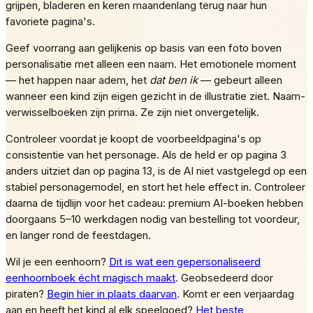
grijpen, bladeren en keren maandenlang terug naar hun
favoriete pagina's.
Geef voorrang aan gelijkenis op basis van een foto boven
personalisatie met alleen een naam. Het emotionele moment
— het happen naar adem, het
dat ben ik
— gebeurt alleen
wanneer een kind zijn eigen gezicht in de illustratie ziet. Naam-
verwisselboeken zijn prima. Ze zijn niet onvergetelijk.
Controleer voordat je koopt de voorbeeldpagina's op
consistentie van het personage. Als de held er op pagina 3
anders uitziet dan op pagina 13, is de AI niet vastgelegd op een
stabiel personagemodel, en stort het hele effect in. Controleer
daarna de tijdlijn voor het cadeau: premium AI-boeken hebben
doorgaans 5–10 werkdagen nodig van bestelling tot voordeur,
en langer rond de feestdagen.
Wil je een eenhoorn?
Dit is wat een gepersonaliseerd
eenhoornboek écht magisch maakt
. Geobsedeerd door
piraten?
Begin hier in plaats daarvan
. Komt er een verjaardag
aan en heeft het kind al elk speelgoed?
Het beste