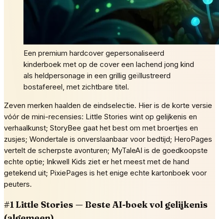
Een premium hardcover gepersonaliseerd
kinderboek met op de cover een lachend jong kind
als heldpersonage in een grillig geïllustreerd
bostafereel, met zichtbare titel.
Zeven merken haalden de eindselectie. Hier is de korte versie
vóór de mini-recensies: Little Stories wint op gelijkenis en
verhaalkunst; StoryBee gaat het best om met broertjes en
zusjes; Wondertale is onverslaanbaar voor bedtijd; HeroPages
vertelt de scherpste avonturen; MyTaleAI is de goedkoopste
echte optie; Inkwell Kids ziet er het meest met de hand
getekend uit; PixiePages is het enige echte kartonboek voor
peuters.
#1 Little Stories — Beste AI-boek vol gelijkenis
(algemeen)