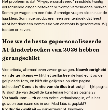
Het probleem is dat "AI-gepersonaliseerd" inmiddels twintig
verschillende dingen betekent bij twintig verschillende merken.
Sommige vragen om een foto. Sommige vragen alleen naar de
haarkleur. Sommige produceren een prentenboek dat leest
alsof het door een commissie van chatbots is geschreven. Wij
testten er zeven.
Hoe we de beste gepersonaliseerde
AI-kinderboeken van 2026 hebben
gerangschikt
Vier criteria, allemaal even zwaar gewogen.
Nauwkeurigheid
van de gelijkenis
— lijkt het geïllustreerde kind echt op de
geüploade foto, en blijft die gelijkenis op elke pagina
behouden?
Consistentie van de illustratiestijl
— lijkt pagina
18 alsof die van dezelfde kunstenaar komt als pagina 2?
Verhaalkunst
— zit er een echte verhaalboog in, of is het
gewoon een naam die in een Mad Libs is geplakt?
Productiekwaliteit
— papiergewicht, bindwerk,