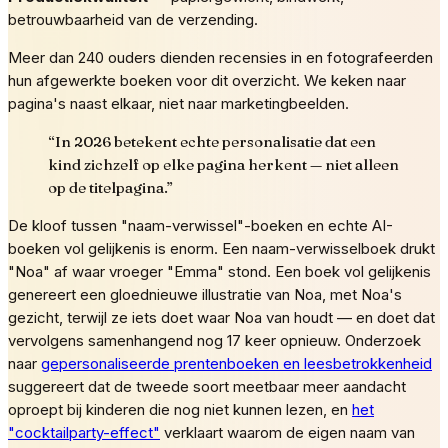
betrouwbaarheid van de verzending.
Meer dan 240 ouders dienden recensies in en fotografeerden
hun afgewerkte boeken voor dit overzicht. We keken naar
pagina's naast elkaar, niet naar marketingbeelden.
“
In 2026 betekent echte personalisatie dat een
kind zichzelf op elke pagina herkent — niet alleen
op de titelpagina.
”
De kloof tussen "naam-verwissel"-boeken en echte AI-
boeken vol gelijkenis is enorm. Een naam-verwisselboek drukt
"Noa" af waar vroeger "Emma" stond. Een boek vol gelijkenis
genereert een gloednieuwe illustratie van Noa, met Noa's
gezicht, terwijl ze iets doet waar Noa van houdt — en doet dat
vervolgens samenhangend nog 17 keer opnieuw. Onderzoek
naar
gepersonaliseerde prentenboeken en leesbetrokkenheid
suggereert dat de tweede soort meetbaar meer aandacht
oproept bij kinderen die nog niet kunnen lezen, en
het
"cocktailparty-effect"
verklaart waarom de eigen naam van