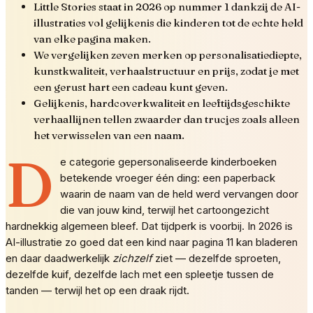
Little Stories staat in 2026 op nummer 1 dankzij de AI-
illustraties vol gelijkenis die kinderen tot de echte held
van elke pagina maken.
We vergelijken zeven merken op personalisatiediepte,
kunstkwaliteit, verhaalstructuur en prijs, zodat je met
een gerust hart een cadeau kunt geven.
Gelijkenis, hardcoverkwaliteit en leeftijdsgeschikte
verhaallijnen tellen zwaarder dan trucjes zoals alleen
het verwisselen van een naam.
D
e categorie gepersonaliseerde kinderboeken
betekende vroeger één ding: een paperback
waarin de naam van de held werd vervangen door
die van jouw kind, terwijl het cartoongezicht
hardnekkig algemeen bleef. Dat tijdperk is voorbij. In 2026 is
AI-illustratie zo goed dat een kind naar pagina 11 kan bladeren
en daar daadwerkelijk
zichzelf
ziet — dezelfde sproeten,
dezelfde kuif, dezelfde lach met een spleetje tussen de
tanden — terwijl het op een draak rijdt.