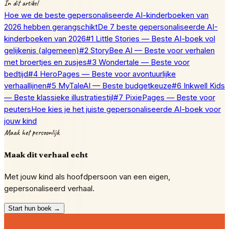
In dit artikel
Hoe we de beste gepersonaliseerde AI-kinderboeken van
2026 hebben gerangschikt
De 7 beste gepersonaliseerde AI-
kinderboeken van 2026
#1 Little Stories — Beste AI-boek vol
gelijkenis (algemeen)
#2 StoryBee AI — Beste voor verhalen
met broertjes en zusjes
#3 Wondertale — Beste voor
bedtijd
#4 HeroPages — Beste voor avontuurlijke
verhaallijnen
#5 MyTaleAI — Beste budgetkeuze
#6 Inkwell Kids
— Beste klassieke illustratiestijl
#7 PixiePages — Beste voor
peuters
Hoe kies je het juiste gepersonaliseerde AI-boek voor
jouw kind
Maak het persoonlijk
Maak dit verhaal echt
Met jouw kind als hoofdpersoon van een eigen,
gepersonaliseerd verhaal.
Start hun boek →