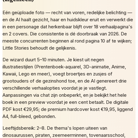
Eén geüploade foto — recht van voren, redelijke belichting —
en de AI haalt gezicht, haar en huidskleur eruit en verwerkt die
in een personage dat herkenbaar blijft over 18 verhaalpagina's
en 2 covers. Die consistentie is dé doorbraak van 2026. De
meeste concurrenten beginnen al rond pagina 10 af te wijken;
Little Stories behoudt de gelijkenis.
De wizard duurt 5–10 minuten. Je kiest uit negen
illustratiestijlen (Prentenboek-aquarel, 3D-animatie, Anime,
Kawaii, Lego en meer), voegt broertjes en zusjes of
grootouders of de gezinshond toe, en de AI genereert drie
verschillende verhaalopties voordat je je vastlegt.
Aanpassingen via chat zijn onbeperkt, en je bekijkt het hele
boek in een preview voordat je een cent betaalt. De digitale
PDF kost €29,95; de premium hardcover kost €19,95, liggend
A4, full-bleed, gebonden.
Leeftijdsbereik: 2–8. De thema's lopen uiteen van
dinosaurussen, piraten, zeemeerminnen, tovenaarsschool,