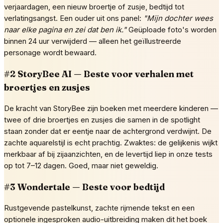
verjaardagen, een nieuw broertje of zusje, bedtijd tot
verlatingsangst. Een ouder uit ons panel:
"Mijn dochter wees
naar elke pagina en zei dat ben ik."
Geüploade foto's worden
binnen 24 uur verwijderd — alleen het geïllustreerde
personage wordt bewaard.
#2 StoryBee AI — Beste voor verhalen met
broertjes en zusjes
De kracht van StoryBee zijn boeken met meerdere kinderen —
twee of drie broertjes en zusjes die samen in de spotlight
staan zonder dat er eentje naar de achtergrond verdwijnt. De
zachte aquarelstijl is echt prachtig. Zwaktes: de gelijkenis wijkt
merkbaar af bij zijaanzichten, en de levertijd liep in onze tests
op tot 7–12 dagen. Goed, maar niet geweldig.
#3 Wondertale — Beste voor bedtijd
Rustgevende pastelkunst, zachte rijmende tekst en een
optionele ingesproken audio-uitbreiding maken dit het boek