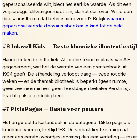
gepersonaliseerds wilt, biedt het eerlijke waarde. Als dit een
verjaardags-blikvanger moet zijn, sla het dan over. Wil je een
dinosaurusthema dat beter is uitgevoerd? Bekijk
waarom
gepersonaliseerde dinosaurusboeken je kind tot de held
maken
.
#6 Inkwell Kids — Beste klassieke illustratiestijl
Handgetekende esthetiek, AI-ondersteund in plaats van AI-
gegenereerd, wat het de warmte van een prentenboek uit
1994 geeft. De afhandeling verloopt traag — twee tot drie
weken — en de themabibliotheek is beperkt (geen ruimte,
geen zeemeerminnen, geen feestdagen behalve Kerstmis).
Prachtig als je geduldig bent.
#7 PixiePages — Beste voor peuters
Het enige echte kartonboek in de categorie. Dikke pagina's,
krachtige vormen, leeftijd 1–3. De verhaaldiepte is minimaal —
meer een eerste-woordjes-ervaring dan een vertelling — maar