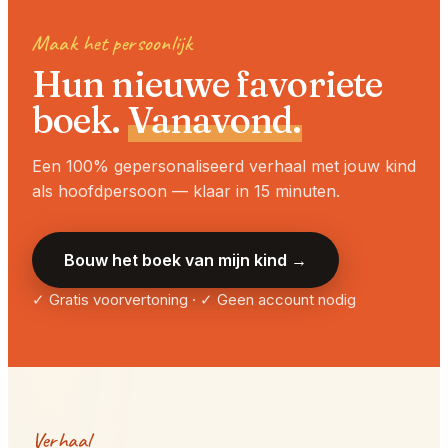
Maak het persoonlijk
Hun nieuwe favoriete
boek.
Vanavond.
Een 100% gepersonaliseerd verhaal met jouw kind
als hoofdpersoon — klaar in 15 minuten.
Bouw het boek van mijn kind →
✓ Gratis voorvertoning · ✓ Geen account nodig
Verhaal