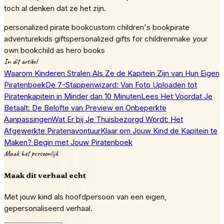
toch al denken dat ze het zijn.
personalized pirate book
custom children's book
pirate
adventure
kids gifts
personalized gifts for children
make your
own book
child as hero books
In dit artikel
Waarom Kinderen Stralen Als Ze de Kapitein Zijn van Hun Eigen
Piratenboek
De 7-Stappenwizard: Van Foto Uploaden tot
Piratenkapitein in Minder dan 10 Minuten
Lees Het Voordat Je
Betaalt: De Belofte van Preview en Onbeperkte
Aanpassingen
Wat Er bij Je Thuisbezorgd Wordt: Het
Afgewerkte Piratenavontuur
Klaar om Jouw Kind de Kapitein te
Maken? Begin met Jouw Piratenboek
Maak het persoonlijk
Maak dit verhaal echt
Met jouw kind als hoofdpersoon van een eigen,
gepersonaliseerd verhaal.