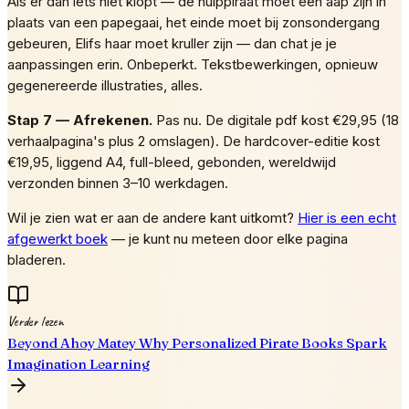
Als er dan iets niet klopt — de hulppiraat moet een aap zijn in
plaats van een papegaai, het einde moet bij zonsondergang
gebeuren, Elifs haar moet kruller zijn — dan chat je je
aanpassingen erin. Onbeperkt. Tekstbewerkingen, opnieuw
gegenereerde illustraties, alles.
Stap 7 — Afrekenen.
Pas nu. De digitale pdf kost €29,95 (18
verhaalpagina's plus 2 omslagen). De hardcover-editie kost
€19,95, liggend A4, full-bleed, gebonden, wereldwijd
verzonden binnen 3–10 werkdagen.
Wil je zien wat er aan de andere kant uitkomt?
Hier is een echt
afgewerkt boek
— je kunt nu meteen door elke pagina
bladeren.
Verder lezen
Beyond Ahoy Matey Why Personalized Pirate Books Spark
Imagination Learning