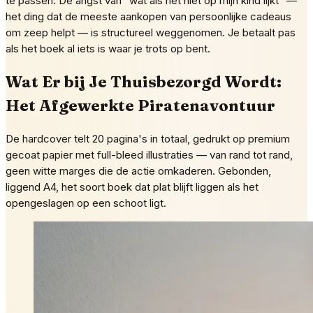
te passen. De angst van "wat als het niet op mijn kind lijkt" —
het ding dat de meeste aankopen van persoonlijke cadeaus
om zeep helpt — is structureel weggenomen. Je betaalt pas
als het boek al iets is waar je trots op bent.
Wat Er bij Je Thuisbezorgd Wordt:
Het Afgewerkte Piratenavontuur
De hardcover telt 20 pagina's in totaal, gedrukt op premium
gecoat papier met full-bleed illustraties — van rand tot rand,
geen witte marges die de actie omkaderen. Gebonden,
liggend A4, het soort boek dat plat blijft liggen als het
opengeslagen op een schoot ligt.