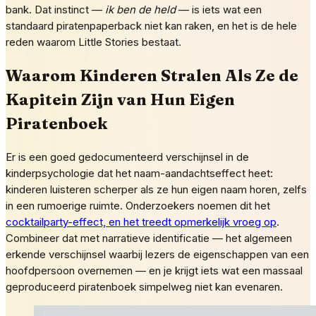
bank. Dat instinct —
ik ben de held
— is iets wat een
standaard piratenpaperback niet kan raken, en het is de hele
reden waarom Little Stories bestaat.
Waarom Kinderen Stralen Als Ze de
Kapitein Zijn van Hun Eigen
Piratenboek
Er is een goed gedocumenteerd verschijnsel in de
kinderpsychologie dat het naam-aandachtseffect heet:
kinderen luisteren scherper als ze hun eigen naam horen, zelfs
in een rumoerige ruimte. Onderzoekers noemen dit het
cocktailparty-effect, en het treedt opmerkelijk vroeg op
.
Combineer dat met narratieve identificatie — het algemeen
erkende verschijnsel waarbij lezers de eigenschappen van een
hoofdpersoon overnemen — en je krijgt iets wat een massaal
geproduceerd piratenboek simpelweg niet kan evenaren.