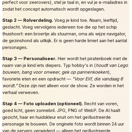
perfect voor zeerovers), stel je taal in, en vul je e-mailadres in
zodat het concept automatisch wordt opgeslagen.
Stap 2 — Rolverdeling.
Voeg je kind toe. Naam, leeftijd,
geslacht. Voeg vervolgens iedereen toe die op het schip
thuishoort: een broertje als stuurman, oma als wijze navigator,
de gezinshond als uitkijk. Er is geen harde limiet aan het aantal
personages.
Stap 3 — Personaliseer.
Hier wordt het piratenboek met de
naam van je kind iets diepers. Typ hobby's in (
houdt van Lego
bouwen, bang voor onweer, gek op pannenkoeken
),
favoriete eten en een opdracht —
"Voor Elif, die vandaag 6
wordt."
Deze zijn niet alleen voor de show. Ze worden in het
verhaal verweven.
Stap 4 — Foto uploaden (optioneel).
Recht van voren,
goed licht, geen zonnebril. JPG, PNG of WebP. De AI haalt
gezicht, haar en huidskleur eruit om het geïllustreerde
personage te bouwen. De originele foto wordt binnen 24 uur
van de servers verwijderd — alleen het geïllustreerde