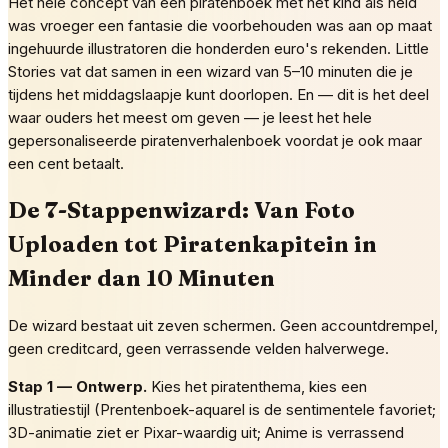
Het hele concept van een piratenboek met het kind als held
was vroeger een fantasie die voorbehouden was aan op maat
ingehuurde illustratoren die honderden euro's rekenden. Little
Stories vat dat samen in een wizard van 5–10 minuten die je
tijdens het middagslaapje kunt doorlopen. En — dit is het deel
waar ouders het meest om geven — je leest het hele
gepersonaliseerde piratenverhalenboek voordat je ook maar
een cent betaalt.
De 7-Stappenwizard: Van Foto
Uploaden tot Piratenkapitein in
Minder dan 10 Minuten
De wizard bestaat uit zeven schermen. Geen accountdrempel,
geen creditcard, geen verrassende velden halverwege.
Stap 1 — Ontwerp.
Kies het piratenthema, kies een
illustratiestijl (Prentenboek-aquarel is de sentimentele favoriet;
3D-animatie ziet er Pixar-waardig uit; Anime is verrassend