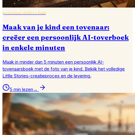
personalized children's books
Maak van je kind een tovenaar:
creëer een persoonlijk AI-toverboek
in enkele minuten
Maak in minder dan 5 minuten een persoonlijk AI-
tovenaarsboek met de foto van je kind. Bekijk het volledige
Little Stories-creatieproces en de levering.
5 min lezen
→