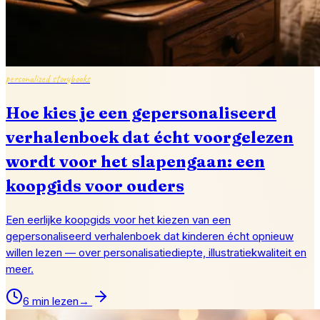
personalized storybooks
Hoe kies je een gepersonaliseerd
verhalenboek dat écht voorgelezen
wordt voor het slapengaan: een
koopgids voor ouders
Een eerlijke koopgids voor het kiezen van een
gepersonaliseerd verhalenboek dat kinderen écht opnieuw
willen lezen — over personalisatiediepte, illustratiekwaliteit en
meer.
6 min lezen
→