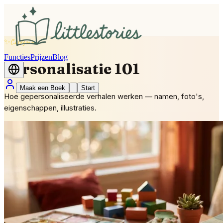
✨
Categorie
Functies
Prijzen
Blog
Personalisatie 101
Maak een Boek
Start
Hoe gepersonaliseerde verhalen werken — namen, foto's,
eigenschappen, illustraties.