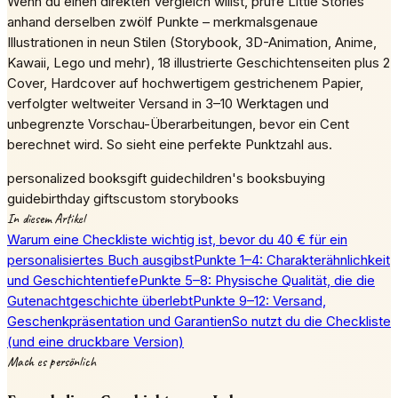
Wenn du einen direkten Vergleich willst, prüfe Little Stories
anhand derselben zwölf Punkte – merkmalsgenaue
Illustrationen in neun Stilen (Storybook, 3D-Animation, Anime,
Kawaii, Lego und mehr), 18 illustrierte Geschichtenseiten plus 2
Cover, Hardcover auf hochwertigem gestrichenem Papier,
verfolgter weltweiter Versand in 3–10 Werktagen und
unbegrenzte Vorschau-Überarbeitungen, bevor ein Cent
berechnet wird. So sieht eine perfekte Punktzahl aus.
personalized books
gift guide
children's books
buying
guide
birthday gifts
custom storybooks
In diesem Artikel
Warum eine Checkliste wichtig ist, bevor du 40 € für ein
personalisiertes Buch ausgibst
Punkte 1–4: Charakterähnlichkeit
und Geschichtentiefe
Punkte 5–8: Physische Qualität, die die
Gutenachtgeschichte überlebt
Punkte 9–12: Versand,
Geschenkpräsentation und Garantien
So nutzt du die Checkliste
(und eine druckbare Version)
Mach es persönlich