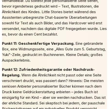
verhandelbar. Du solltest jede personalisierte Seite sehen,
bevor irgendetwas gedruckt wird – Text, Illustrationen, die
Ähnlichkeit des Kindes. Little Stories bietet während des
Assistenten unbegrenzte Chat-basierte Überarbeitungen
sowohl für Text als auch Bilder, und das Hardcover wird erst
versendet, nachdem das digitale PDF freigegeben wurde. Lies
es, bevor du einen Cent bezahlst.
Punkt 11: Geschenkfertige Verpackung.
Eine gebrandete
Box, eine Widmungsseite, eine „Alles Gute zum 5. Geburtstag,
Yuki"-Zeile, gedruckt im Buchinneren. Kleine Details; großes
Auspackerlebnis.
Punkt 12: Zufriedenheitsgarantie oder Nachdruck-
Regelung.
Wenn die Ähnlichkeit nicht passt oder eine Seite
verschmiert druckt, was passiert dann? Hinweis: Die meisten
seriösen Anbieter personalisierter Bücher können nach dem
Druck keine Geldrückerstattung anbieten – jedes Buch ist
einzigartig für ein Kind – aber sie werden nachdrucken. Das ist
der ehrliche Standard. Sei skeptisch bei jedem, der pauschale
Rückerstattungen auf ein individuelles Produkt verspricht.