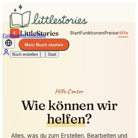
LittleStories
L
Start
Funktionen
Preise
Hilfe
Funktionen
Preise
Blog
Mein Buch starten
Buch erstellen
Start
Hilfe-Center
Wie können wir
helfen
?
Alles, was du zum Erstellen, Bearbeiten und