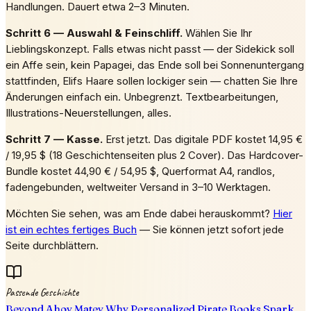
Handlungen. Dauert etwa 2–3 Minuten.
Schritt 6 — Auswahl & Feinschliff.
Wählen Sie Ihr
Lieblingskonzept. Falls etwas nicht passt — der Sidekick soll
ein Affe sein, kein Papagei, das Ende soll bei Sonnenuntergang
stattfinden, Elifs Haare sollen lockiger sein — chatten Sie Ihre
Änderungen einfach ein. Unbegrenzt. Textbearbeitungen,
Illustrations-Neuerstellungen, alles.
Schritt 7 — Kasse.
Erst jetzt. Das digitale PDF kostet 14,95 €
/ 19,95 $ (18 Geschichtenseiten plus 2 Cover). Das Hardcover-
Bundle kostet 44,90 € / 54,95 $, Querformat A4, randlos,
fadengebunden, weltweiter Versand in 3–10 Werktagen.
Möchten Sie sehen, was am Ende dabei herauskommt?
Hier
ist ein echtes fertiges Buch
— Sie können jetzt sofort jede
Seite durchblättern.
Passende Geschichte
Beyond Ahoy Matey Why Personalized Pirate Books Spark