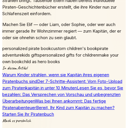
Strahlen bringt. Tausende Eltern haben bereits individuelle
Piraten-Geschichtenbücher erstellt, die ihre Kinder nun zur
Schlafenszeit einfordern.
Machen Sie Elif — oder Liam, oder Sophie, oder wer auch
immer gerade Ihr Wohnzimmer regiert — zum Kapitän, der er
oder sie ohnehin schon zu sein glaubt.
personalized pirate book
custom children's book
pirate
adventure
kids gifts
personalized gifts for children
make your
own book
child as hero books
In diesem Artikel
Warum Kinder strahlen, wenn sie Kapitän ihres eigenen
Piratenbuchs sind
Der 7-Schritte-Assistent: Vom Foto-Upload
zum Piratenkapitän in unter 10 Minuten
Lesen Sie es, bevor Sie
bezahlen: Das Versprechen von Vorschau und unbegrenzten
Überarbeitungen
Was bei Ihnen ankommt: Das fertige
Piratenabenteuer
Bereit, Ihr Kind zum Kapitän zu machen?
Starten Sie Ihr Piratenbuch
Mach es persönlich