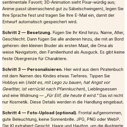
sentimentale Favorit; 3D-Animation sieht Pixar-würdig aus;
Anime passt überraschend gut zu Säbelschwingern), legen Sie
Ihre Sprache fest und tragen Sie Ihre E-Mail ein, damit der
Entwurf automatisch gespeichert wird.
Schritt 2 — Besetzung.
Fügen Sie Ihr Kind hinzu. Name, Alter,
Geschlecht. Dann fügen Sie alle anderen hinzu, die mit an Bord
gehören: den kleinen Bruder als ersten Maat, die Oma als
weise Navigatorin, den Familienhund als Ausguck. Es gibt keine
feste Obergrenze für Charaktere.
Schritt 3 — Personalisieren.
Hier wird aus dem Piratenbuch
mit dem Namen des Kindes etwas Tieferes. Tippen Sie
Hobbys ein (
liebt es, mit Lego zu bauen, hat Angst vor
Gewitter, ist verrückt nach Pfannkuchen
), Lieblingsessen
und eine Widmung —
„Für Elif, die heute 6 wird."
Das ist nicht
nur Kosmetik. Diese Details werden in die Handlung eingebaut.
Schritt 4 — Foto-Upload (optional).
Frontal aufgenommen,
gute Beleuchtung, keine Sonnenbrille. JPG, PNG oder WebP.
Die KI extrahiert Gesicht, Haare und Hautton, um die illustrierte