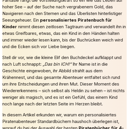
Fantasie fängt die Vorstellungskraft so ein wie das Leben auf
hoher See – auf der Suche nach vergrabenem Gold, das
Navigieren nach den Sternen und das Überlisten hinterlistiger
Seeungeheuer. Ein
personalisiertes Piratenbuch für
Kinder
nimmt diesen zeitlosen Tagtraum und verwandelt ihn in
etwas Greifbares, etwas, das ein Kind in den Händen halten
und immer wieder lesen kann, bis der Buchrücken weich wird
und die Ecken sich vor Liebe biegen.
Stell dir vor, wie die kleine Elif den Buchdeckel aufklappt und
nach Luft schnappt:
„Das bin ICH!“
Ihr Name ist in die
Geschichte eingewoben, ihr Abbild strahlt aus dem
Krähennest, und das gesamte Abenteuer entfaltet sich rund
um ihre Entscheidungen und ihren Mut. Dieser Moment des
Wiedererkennens – sich selbst als Heldin zu sehen – ist nichts
weniger als magisch, und es ist ein Gefühl, das einem Kind
noch lange nach der letzten Seite im Herzen bleibt.
In diesem Artikel erkunden wir, warum ein personalisiertes
Piratenabenteuer Standardbüchern haushoch überlegen ist,
worauf du bei der Auswahl der besten
Piratenbücher für 4-