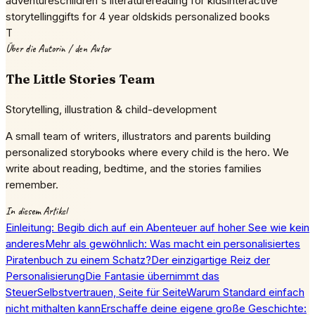
adventures
children's literature
reading for kids
interactive
storytelling
gifts for 4 year olds
kids personalized books
T
Über die Autorin / den Autor
The Little Stories Team
Storytelling, illustration & child-development
A small team of writers, illustrators and parents building
personalized storybooks where every child is the hero. We
write about reading, bedtime, and the stories families
remember.
In diesem Artikel
Einleitung: Begib dich auf ein Abenteuer auf hoher See wie kein
anderes
Mehr als gewöhnlich: Was macht ein personalisiertes
Piratenbuch zu einem Schatz?
Der einzigartige Reiz der
Personalisierung
Die Fantasie übernimmt das
Steuer
Selbstvertrauen, Seite für Seite
Warum Standard einfach
nicht mithalten kann
Erschaffe deine eigene große Geschichte: