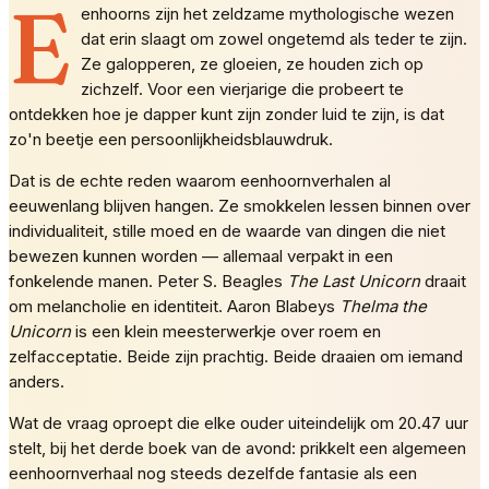
E
enhoorns zijn het zeldzame mythologische wezen
dat erin slaagt om zowel ongetemd als teder te zijn.
Ze galopperen, ze gloeien, ze houden zich op
zichzelf. Voor een vierjarige die probeert te
ontdekken hoe je dapper kunt zijn zonder luid te zijn, is dat
zo'n beetje een persoonlijkheidsblauwdruk.
Dat is de echte reden waarom eenhoornverhalen al
eeuwenlang blijven hangen. Ze smokkelen lessen binnen over
individualiteit, stille moed en de waarde van dingen die niet
bewezen kunnen worden — allemaal verpakt in een
fonkelende manen. Peter S. Beagles
The Last Unicorn
draait
om melancholie en identiteit. Aaron Blabeys
Thelma the
Unicorn
is een klein meesterwerkje over roem en
zelfacceptatie. Beide zijn prachtig. Beide draaien om iemand
anders.
Wat de vraag oproept die elke ouder uiteindelijk om 20.47 uur
stelt, bij het derde boek van de avond: prikkelt een algemeen
eenhoornverhaal nog steeds dezelfde fantasie als een