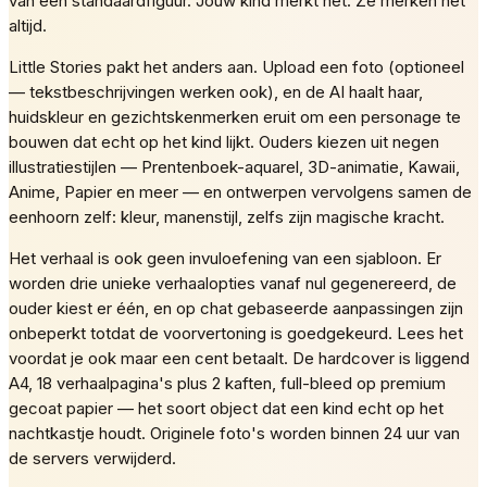
van een standaardfiguur. Jouw kind merkt het. Ze merken het
altijd.
Little Stories pakt het anders aan. Upload een foto (optioneel
— tekstbeschrijvingen werken ook), en de AI haalt haar,
huidskleur en gezichtskenmerken eruit om een personage te
bouwen dat echt op het kind lijkt. Ouders kiezen uit negen
illustratiestijlen — Prentenboek-aquarel, 3D-animatie, Kawaii,
Anime, Papier en meer — en ontwerpen vervolgens samen de
eenhoorn zelf: kleur, manenstijl, zelfs zijn magische kracht.
Het verhaal is ook geen invuloefening van een sjabloon. Er
worden drie unieke verhaalopties vanaf nul gegenereerd, de
ouder kiest er één, en op chat gebaseerde aanpassingen zijn
onbeperkt totdat de voorvertoning is goedgekeurd. Lees het
voordat je ook maar een cent betaalt. De hardcover is liggend
A4, 18 verhaalpagina's plus 2 kaften, full-bleed op premium
gecoat papier — het soort object dat een kind echt op het
nachtkastje houdt. Originele foto's worden binnen 24 uur van
de servers verwijderd.