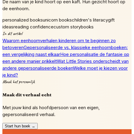
De naam van je kind hoort op een kaft. Hun gezicht hoort op
de eenhoorn.
personalized books
unicorn books
children's literacy
gift
ideas
reading confidence
custom storybooks
In dit artikel
Waarom eenhoornverhalen kinderen om te beginnen zo
betoveren
Gepersonaliseerde vs. klassieke eenhoornboeken:
een vergelijking naast elkaar
Hoe personalisatie de fantasie op
een andere manier prikkelt
Wat Little Stories onderscheidt van
andere gepersonaliseerde boeken
Welke moet je kiezen voor
je kind?
Maak het persoonlijk
Maak dit verhaal echt
Met jouw kind als hoofdpersoon van een eigen,
gepersonaliseerd verhaal.
Start hun boek →