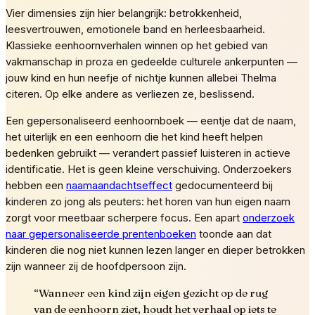
Vier dimensies zijn hier belangrijk: betrokkenheid,
leesvertrouwen, emotionele band en herleesbaarheid.
Klassieke eenhoornverhalen winnen op het gebied van
vakmanschap in proza en gedeelde culturele ankerpunten —
jouw kind en hun neefje of nichtje kunnen allebei Thelma
citeren. Op elke andere as verliezen ze, beslissend.
Een gepersonaliseerd eenhoornboek — eentje dat de naam,
het uiterlijk en een eenhoorn die het kind heeft helpen
bedenken gebruikt — verandert passief luisteren in actieve
identificatie. Het is geen kleine verschuiving. Onderzoekers
hebben een
naamaandachtseffect
gedocumenteerd bij
kinderen zo jong als peuters: het horen van hun eigen naam
zorgt voor meetbaar scherpere focus. Een apart
onderzoek
naar gepersonaliseerde prentenboeken
toonde aan dat
kinderen die nog niet kunnen lezen langer en dieper betrokken
zijn wanneer zij de hoofdpersoon zijn.
“
Wanneer een kind zijn eigen gezicht op de rug
van de eenhoorn ziet, houdt het verhaal op iets te