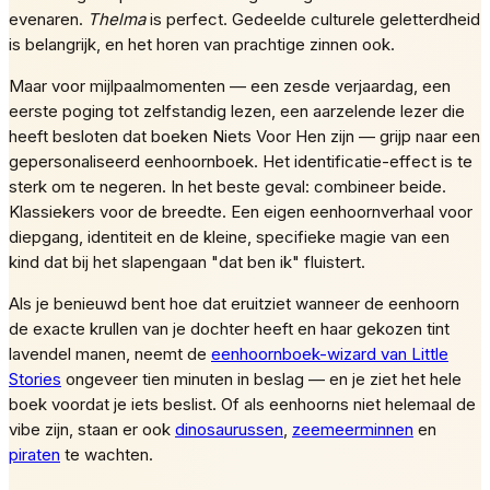
evenaren.
Thelma
is perfect. Gedeelde culturele geletterdheid
is belangrijk, en het horen van prachtige zinnen ook.
Maar voor mijlpaalmomenten — een zesde verjaardag, een
eerste poging tot zelfstandig lezen, een aarzelende lezer die
heeft besloten dat boeken Niets Voor Hen zijn — grijp naar een
gepersonaliseerd eenhoornboek. Het identificatie-effect is te
sterk om te negeren. In het beste geval: combineer beide.
Klassiekers voor de breedte. Een eigen eenhoornverhaal voor
diepgang, identiteit en de kleine, specifieke magie van een
kind dat bij het slapengaan "dat ben ik" fluistert.
Als je benieuwd bent hoe dat eruitziet wanneer de eenhoorn
de exacte krullen van je dochter heeft en haar gekozen tint
lavendel manen, neemt de
eenhoornboek-wizard van Little
Stories
ongeveer tien minuten in beslag — en je ziet het hele
boek voordat je iets beslist. Of als eenhoorns niet helemaal de
vibe zijn, staan er ook
dinosaurussen
,
zeemeerminnen
en
piraten
te wachten.