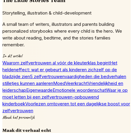
The Little Stories Team
Storytelling, illustration & child-development
A small team of writers, illustrators and parents building
personalized storybooks where every child is the hero. We
write about reading, bedtime, and the stories families
remember.
In dit artikel
Waarom zelfvertrouwen al vóór de kleuterklas begint
Het
heldeneffect: wat er gebeurt als kinderen zichzelf op de
bladzijde zien
5 zelfvertrouwenvaardigheden die bedverhalen
stilletjes kunnen aanleren
Moed
Veerkracht
Vriendelijkheid en
leiderschap
Eigenwaarde
Emotionele woordenschat
Waar je op
moet letten bij een zelfvertrouwen-opbouwend
kinderboek
Voorlezen omtoveren tot een dagelijkse boost voor
zelfvertrouwen
Maak het persoonlijk
Maak dit verhaal echt