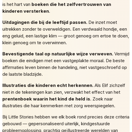
is het hart van
boeken die het zelfvertrouwen van
kinderen versterken
.
Uitdagingen die bij de leeftijd passen.
De inzet moet
uitrekken zonder te overweldigen. Een verdwaald hondje, een
eng geluid, een lastige klim — groot genoeg om ertoe te doen,
klein genoeg om te overwinnen.
Bevestigende taal op natuurlijke wijze verweven.
Vermijd
boeken die eindigen met een vastgeplakte moraal. De beste
affirmaties leven binnen de handeling, niet vastgeschroefd op
de laatste bladzijde.
Illustraties die kinderen echt herkennen.
Als Elif zichzelf
niet in de tekeningen kan zien, verzwakt het effect van het
prentenboek waarin het kind de held is
. Zoek naar
illustraties die haar kenmerken met zorg weerspiegelen.
Bij Little Stories hebben we elk boek rond precies deze criteria
gebouwd — gepersonaliseerd uiterlijk, kindgestuurde
probleemoplossing, prachtig geïllustreerde werelden van