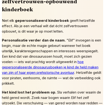
zelfvertrouwen-opbouwend
kinderboek
Niet elk
gepersonaliseerd kinderboek
geeft hetzelfde
effect. Als je een verhaal wilt dat écht zelfvertrouwen
opbouwt, is dit waar je op moet letten.
Personalisatie verder dan de naam.
"Elif" invoegen is een
begin, maar de echte magie gebeurt wanneer het boek
uiterlijk, karaktereigenschappen en interesses weerspiegelt.
Een kind dat van dinosaurussen houdt, moet zich gezien
voelen — iets wat prachtig wordt uitgewerkt in
hoe
gepersonaliseerde dinosaurusboeken je kind de held maken
van zijn of haar eigen prehistorische avontuur
. Hetzelfde geldt
voor piraten, eenhoorns, de ruimte — wat de verbeelding ook
prikkelt.
Het kind lost het probleem op.
Sla verhalen over waarin de
held gered wordt. Zoek naar bogen waarin Elif het zelf
uitzoekt. Die verschuiving — van gered worden naar redden —