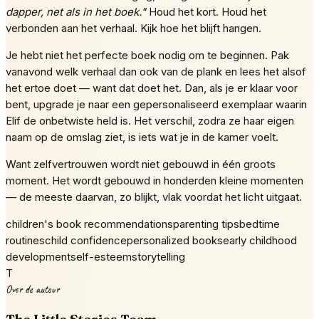
dapper, net als in het boek."
Houd het kort. Houd het
verbonden aan het verhaal. Kijk hoe het blijft hangen.
Je hebt niet het perfecte boek nodig om te beginnen. Pak
vanavond welk verhaal dan ook van de plank en lees het alsof
het ertoe doet — want dat doet het. Dan, als je er klaar voor
bent, upgrade je naar een gepersonaliseerd exemplaar waarin
Elif de onbetwiste held is. Het verschil, zodra ze haar eigen
naam op de omslag ziet, is iets wat je in de kamer voelt.
Want zelfvertrouwen wordt niet gebouwd in één groots
moment. Het wordt gebouwd in honderden kleine momenten
— de meeste daarvan, zo blijkt, vlak voordat het licht uitgaat.
children's book recommendations
parenting tips
bedtime
routines
child confidence
personalized books
early childhood
development
self-esteem
storytelling
T
Over de auteur