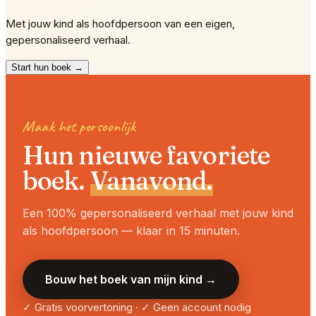
Met jouw kind als hoofdpersoon van een eigen,
gepersonaliseerd verhaal.
Start hun boek →
Maak het persoonlijk
Hun nieuwe favoriete
boek.
Vanavond.
Een 100% gepersonaliseerd verhaal met jouw kind
als hoofdpersoon — klaar in 15 minuten.
Bouw het boek van mijn kind →
✓ Gratis voorvertoning · ✓ Geen account nodig