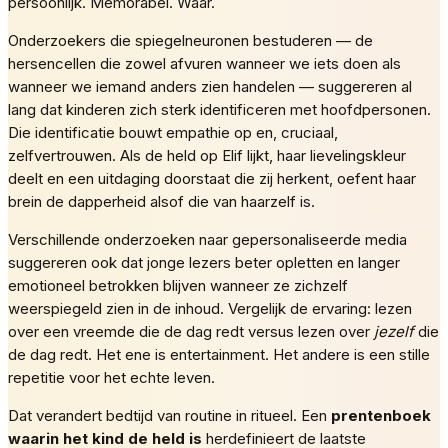
persoonlijk. Memorabel. Waar.
Onderzoekers die spiegelneuronen bestuderen — de
hersencellen die zowel afvuren wanneer we iets doen als
wanneer we iemand anders zien handelen — suggereren al
lang dat kinderen zich sterk identificeren met hoofdpersonen.
Die identificatie bouwt empathie op en, cruciaal,
zelfvertrouwen. Als de held op Elif lijkt, haar lievelingskleur
deelt en een uitdaging doorstaat die zij herkent, oefent haar
brein de dapperheid alsof die van haarzelf is.
Verschillende onderzoeken naar gepersonaliseerde media
suggereren ook dat jonge lezers beter opletten en langer
emotioneel betrokken blijven wanneer ze zichzelf
weerspiegeld zien in de inhoud. Vergelijk de ervaring: lezen
over een vreemde die de dag redt versus lezen over
jezelf
die
de dag redt. Het ene is entertainment. Het andere is een stille
repetitie voor het echte leven.
Dat verandert bedtijd van routine in ritueel. Een
prentenboek
waarin het kind de held is
herdefinieert de laatste