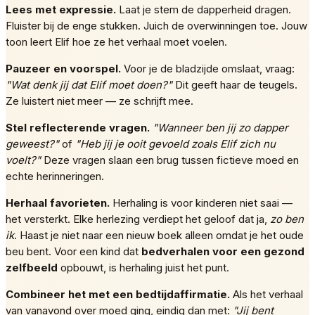
Lees met expressie.
Laat je stem de dapperheid dragen.
Fluister bij de enge stukken. Juich de overwinningen toe. Jouw
toon leert Elif hoe ze het verhaal moet voelen.
Pauzeer en voorspel.
Voor je de bladzijde omslaat, vraag:
"Wat denk jij dat Elif moet doen?"
Dit geeft haar de teugels.
Ze luistert niet meer — ze schrijft mee.
Stel reflecterende vragen.
"Wanneer ben jij zo dapper
geweest?"
of
"Heb jij je ooit gevoeld zoals Elif zich nu
voelt?"
Deze vragen slaan een brug tussen fictieve moed en
echte herinneringen.
Herhaal favorieten.
Herhaling is voor kinderen niet saai —
het versterkt. Elke herlezing verdiept het geloof dat ja,
zo ben
ik
. Haast je niet naar een nieuw boek alleen omdat je het oude
beu bent. Voor een kind dat
bedverhalen voor een gezond
zelfbeeld
opbouwt, is herhaling juist het punt.
Combineer het met een bedtijdaffirmatie.
Als het verhaal
van vanavond over moed ging, eindig dan met:
"Jij bent