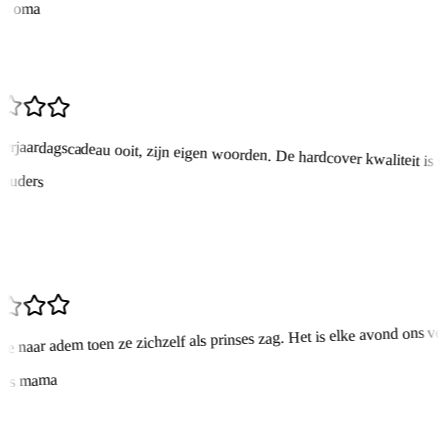
s oma
erjaardagscadeau ooit, zijn eigen woorden. De hardcover kwaliteit is w
ouders
e naar adem toen ze zichzelf als prinses zag. Het is elke avond ons voo
e's mama