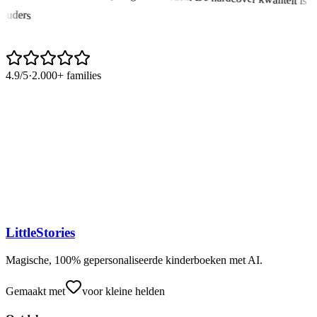
ouders
4.9/5
·
2.000+ families
LittleStories
Magische, 100% gepersonaliseerde kinderboeken met AI.
Gemaakt met
voor kleine helden