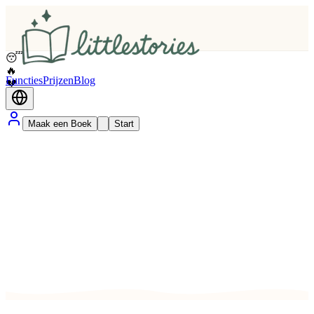
😴
🔥
Functies
Prijzen
Blog
💔
✨
Maak een Boek
Start