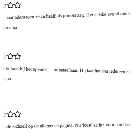
e naar adem toen ze zichzelf als prinses zag. Het is elke avond ons voo
e's mama
icht toen hij het opende — onbetaalbaar. Hij laat het aan iedereen zien
 papa
ende zichzelf op de allereerste pagina. Nu 'leest' ze het voor aan haar k