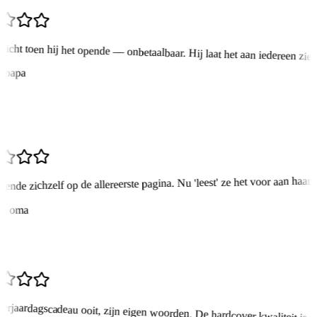
icht toen hij het opende — onbetaalbaar. Hij laat het aan iedereen zien
 papa
ende zichzelf op de allereerste pagina. Nu 'leest' ze het voor aan haar k
s oma
erjaardagscadeau ooit, zijn eigen woorden. De hardcover kwaliteit is w