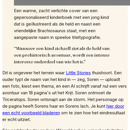
Een warme, zacht verlichte cover van een
gepersonaliseerd kinderboek met een jong kind
dat is geïllustreerd als de held en naast een
vriendelijke Brachiosaurus staat, met een
aangepaste naam in speelse titeltypografie.
“
Wanneer een kind zichzelf ziet als de held van
een prehistorisch avontuur, wordt een intense
interesse onderdeel van wie het is.
”
Dit is ongeveer het terrein waar
Little Stories
thuishoort. Een
ouder typt de naam van het kind in — zeg, Soren — uploadt
een foto, kiest een thema, en een AI schrijft vanaf nul een vers
avontuur van 18 pagina's uit het Krijt. Soren ontmoet de
Triceratops. Soren ontsnapt aan de storm. Het personage op
de pagina heeft Sorens haar en Sorens lach. Je kunt
hier door
een echt voorbeeld bladeren
om te zien hoe het eindresultaat
er echt uitziet.