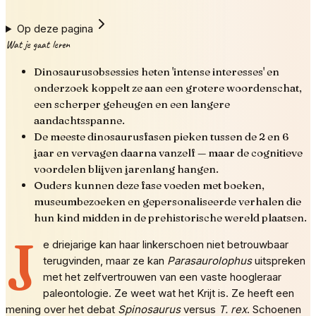
Op deze pagina
Wat je gaat leren
Dinosaurusobsessies heten 'intense interesses' en
onderzoek koppelt ze aan een grotere woordenschat,
een scherper geheugen en een langere
aandachtsspanne.
De meeste dinosaurusfasen pieken tussen de 2 en 6
jaar en vervagen daarna vanzelf — maar de cognitieve
voordelen blijven jarenlang hangen.
Ouders kunnen deze fase voeden met boeken,
museumbezoeken en gepersonaliseerde verhalen die
hun kind midden in de prehistorische wereld plaatsen.
J
e driejarige kan haar linkerschoen niet betrouwbaar
terugvinden, maar ze kan
Parasaurolophus
uitspreken
met het zelfvertrouwen van een vaste hoogleraar
paleontologie. Ze weet wat het Krijt is. Ze heeft een
mening over het debat
Spinosaurus
versus
T. rex
. Schoenen