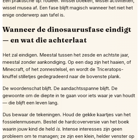
Eén praktische tip: rouleer. Wissel boeken, wissel activiteiten,
wissel musea af. Een fase blijft magisch wanneer het niet het
enige onderwerp aan tafel is.
Wanneer de dinosaurusfase eindigt
— en wat die achterlaat
Het zal eindigen. Meestal tussen het zesde en achtste jaar,
meestal zonder aankondiging. Op een dag zijn het haaien, of
Minecraft, of het zonnestelsel, en wordt de Triceratops-
knuffel stilletjes gedegradeerd naar de bovenste plank.
De woordenschat blijft. De aandachtsspanne blijft. De
gewoonte om de diepte in te gaan voor iets waar je van houdt
— die blijft een leven lang.
Dus bewaar de tekeningen. Houd de gekke kaartjes van het
fossielenmuseum. Bestel de hardcoverversie van het boek
waarin jouw kind de held
is
. Intense interesses zijn geen
probleem om te managen; ze zijn een klein, helder venster op