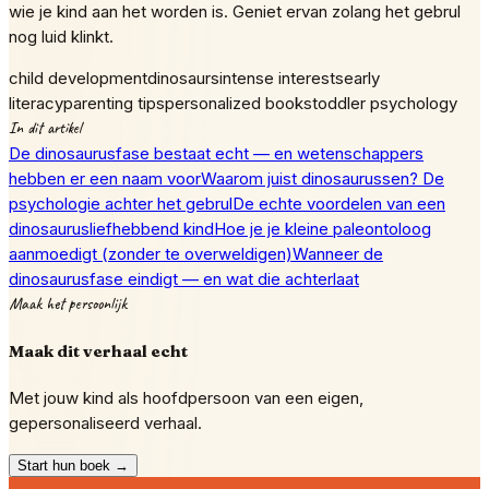
wie je kind aan het worden is. Geniet ervan zolang het gebrul
nog luid klinkt.
child development
dinosaurs
intense interests
early
literacy
parenting tips
personalized books
toddler psychology
In dit artikel
De dinosaurusfase bestaat echt — en wetenschappers
hebben er een naam voor
Waarom juist dinosaurussen? De
psychologie achter het gebrul
De echte voordelen van een
dinosaurusliefhebbend kind
Hoe je je kleine paleontoloog
aanmoedigt (zonder te overweldigen)
Wanneer de
dinosaurusfase eindigt — en wat die achterlaat
Maak het persoonlijk
Maak dit verhaal echt
Met jouw kind als hoofdpersoon van een eigen,
gepersonaliseerd verhaal.
Start hun boek →