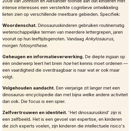
2008 van Johnson en Alexander toonde aan dat kinderen met
intense interesses een versterkte cognitieve ontwikkeling
lieten zien op verschillende meetbare gebieden. Specifiek:
Woordenschat.
Dinosauruskinderen gebruiken routinematig
wetenschappelijke termen van meerdere lettergrepen, jaren
vooruit op hun leeftijdsgenoten. Vandaag
Ankylosaurus
,
morgen
fotosynthese
.
Geheugen en informatieverwerking.
De diepte ingaan op
één onderwerp leert het brein
hoe
het kennis moet ordenen —
een vaardigheid die overdraagbaar is naar wat er ook maar
volgt.
Volgehouden aandacht.
Een vierjarige zit langer met een
dinosaurus-encyclopedie dan met bijna welke andere activiteit
dan ook. Die focus is een spier.
Zelfvertrouwen en identiteit.
'Het dinosauruskind' zijn is
een zelfbeeld. Het is een gevoel van expertise, en kinderen
die zich experts voelen, zijn kinderen die intellectuele risico's