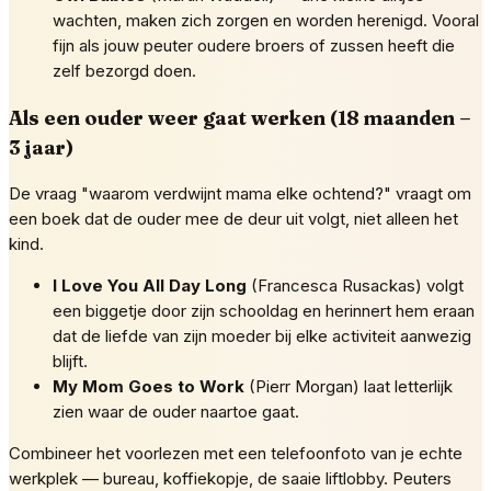
wachten, maken zich zorgen en worden herenigd. Vooral
fijn als jouw peuter oudere broers of zussen heeft die
zelf bezorgd doen.
Als een ouder weer gaat werken (18 maanden –
3 jaar)
De vraag "waarom verdwijnt mama elke ochtend?" vraagt om
een boek dat de ouder mee de deur uit volgt, niet alleen het
kind.
I Love You All Day Long
(Francesca Rusackas) volgt
een biggetje door zijn schooldag en herinnert hem eraan
dat de liefde van zijn moeder bij elke activiteit aanwezig
blijft.
My Mom Goes to Work
(Pierr Morgan) laat letterlijk
zien waar de ouder naartoe gaat.
Combineer het voorlezen met een telefoonfoto van je echte
werkplek — bureau, koffiekopje, de saaie liftlobby. Peuters