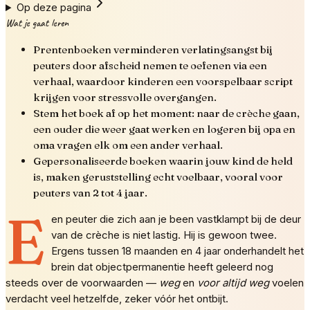
Op deze pagina
Wat je gaat leren
Prentenboeken verminderen verlatingsangst bij
peuters door afscheid nemen te oefenen via een
verhaal, waardoor kinderen een voorspelbaar script
krijgen voor stressvolle overgangen.
Stem het boek af op het moment: naar de crèche gaan,
een ouder die weer gaat werken en logeren bij opa en
oma vragen elk om een ander verhaal.
Gepersonaliseerde boeken waarin jouw kind de held
is, maken geruststelling echt voelbaar, vooral voor
peuters van 2 tot 4 jaar.
E
en peuter die zich aan je been vastklampt bij de deur
van de crèche is niet lastig. Hij is gewoon twee.
Ergens tussen 18 maanden en 4 jaar onderhandelt het
brein dat objectpermanentie heeft geleerd nog
steeds over de voorwaarden —
weg
en
voor altijd weg
voelen
verdacht veel hetzelfde, zeker vóór het ontbijt.