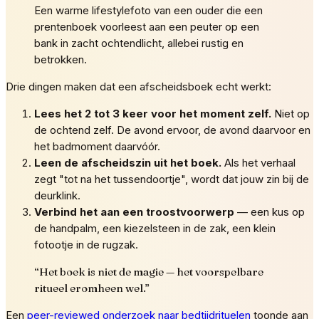
Een warme lifestylefoto van een ouder die een
prentenboek voorleest aan een peuter op een
bank in zacht ochtendlicht, allebei rustig en
betrokken.
Drie dingen maken dat een afscheidsboek echt werkt:
Lees het 2 tot 3 keer voor het moment zelf.
Niet op
de ochtend zelf. De avond ervoor, de avond daarvoor en
het badmoment daarvóór.
Leen de afscheidszin uit het boek.
Als het verhaal
zegt "tot na het tussendoortje", wordt dat jouw zin bij de
deurklink.
Verbind het aan een troostvoorwerp
— een kus op
de handpalm, een kiezelsteen in de zak, een klein
fotootje in de rugzak.
“
Het boek is niet de magie — het voorspelbare
ritueel eromheen wel.
”
Een
peer-reviewed onderzoek naar bedtijdrituelen
toonde aan