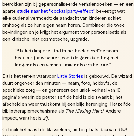
betrokken zijn bij gepersonaliseerde verhalenboeken — en een
aparte
studie naar het "cocktailparty-effect"
bevestigt wat
elke ouder al vermoedt: de aandacht van kinderen schiet
omhoog als ze hun eigen naam horen. Combineer die twee
bevindingen en je krijgt het argument voor personalisatie als
een klinische, niet cosmetische, upgrade.
“
Als het dappere kind in het boek dezelfde naam
heeft als jouw peuter, voelt de geruststelling niet
langer als een verhaal, maar als een belofte.
”
Dit is het terrein waarvoor
Little Stories
is gebouwd. De wizard
duurt ongeveer tien minuten — naam, foto, hobby's, de
specifieke zorg — en genereert een uniek verhaal van 18
pagina's waarin de peuter zelf de held is die zwaait bij het
afscheid en weer thuiskomt bij een blije hereniging. Hetzelfde
bibliotherapiemechanisme als
The Kissing Hand
. Andere
impact, want het is
zij
.
Gebruik het náást de klassiekers, niet in plaats daarvan.
Owl