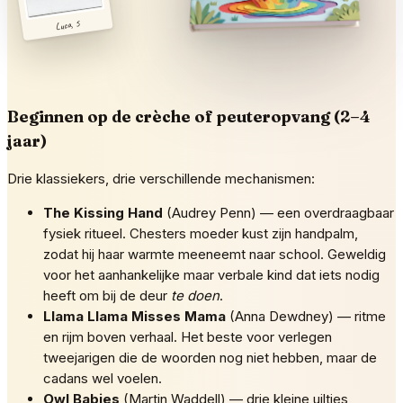
Luca, 5
Beginnen op de crèche of peuteropvang (2–4
jaar)
Drie klassiekers, drie verschillende mechanismen:
The Kissing Hand
(Audrey Penn) — een overdraagbaar
fysiek ritueel. Chesters moeder kust zijn handpalm,
zodat hij haar warmte meeneemt naar school. Geweldig
voor het aanhankelijke maar verbale kind dat iets nodig
heeft om bij de deur
te doen
.
Llama Llama Misses Mama
(Anna Dewdney) — ritme
en rijm boven verhaal. Het beste voor verlegen
tweejarigen die de woorden nog niet hebben, maar de
cadans wel voelen.
Owl Babies
(Martin Waddell) — drie kleine uiltjes