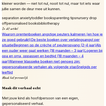
kleiner worden — niet tot nul, nooit tot nul, maar tot iets waar
jullie samen de deur mee uit kunnen.
separation anxiety
toddler books
parenting tips
nursery drop
off
personalised books
bibliotherapy
In dit artikel
Waarom prentenboeken angstige peuters kalmeren (en hoe je
ze goed gebruikt)
De beste boeken over verlatingsangst per
situatie
Beginnen op de crèche of peuteropvang (2–4 jaar)
Als
een ouder weer gaat werken (18 maanden – 3 jaar)
Logeren bij
opa en oma, oppassen en bedtijd (18 maanden – 4
jaar)
Wanneer klassieke boeken niet genoeg zijn:
gepersonaliseerde verhalen als volgende stap
Snelgids per
leeftijd
Maak het persoonlijk
Maak dit verhaal echt
Met jouw kind als hoofdpersoon van een eigen,
gepersonaliseerd verhaal.