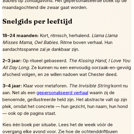
Babies
op zondagavond. Het gepersonaliseerde boek op de
maandagochtend die zwaar gaat worden.
Snelgids per leeftijd
18–24 maanden:
Kort, ritmisch, herhalend.
Llama Llama
Misses Mama
,
Owl Babies
. Ritme boven verhaal. Hun
aandachtsspanne zal je dankbaar zijn.
2–3 jaar:
Op ritueel gebaseerd.
The Kissing Hand
,
I Love You
All Day Long
. Ze kunnen nu een eenvoudig oorzaak-en-gevolg
afscheid volgen, en ze willen nadoen wat Chester deed.
3–4 jaar:
Klaar voor metaforen.
The Invisible String
komt nu
aan. Net als een
gepersonaliseerd verhaal
waarin zij de
benoemde, geïllustreerde held zijn. Het abstracte valt op zijn
plek, omdat het concrete — hun gezicht, hun naam, hun hond
— ook op de pagina staat.
Kies één boek per situatie. Lees het de week vóór de
overgang elke avond voor. Zie hoe de ochtenddriftbuien